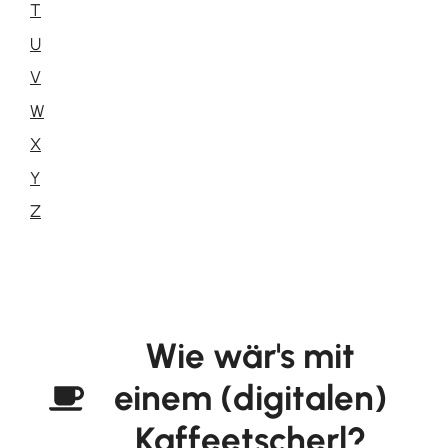
T
U
V
W
X
Y
Z
Wie wär's mit
einem (digitalen)
Kaffeetscherl?