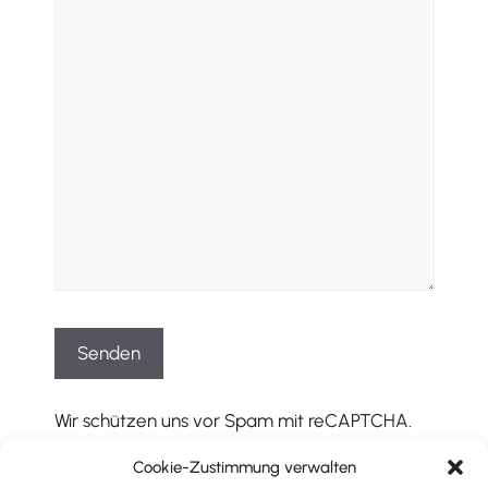
Wir schützen uns vor Spam mit reCAPTCHA.
Es gelten die entsprechenden
Cookie-Zustimmung verwalten
Datenschutzbestimmungen
und