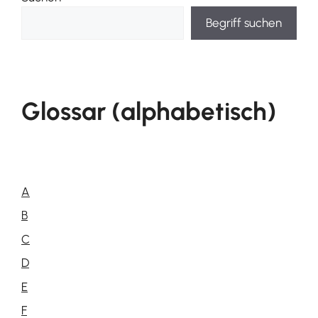
Begriff suchen
Glossar (alphabetisch)
A
B
C
D
E
F