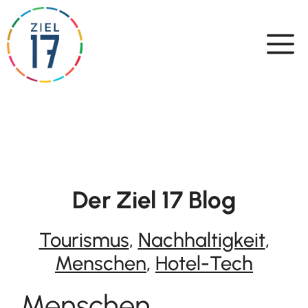
Skip
to
content
Der Ziel 17 Blog
Tourismus
,
Nachhaltigkeit
,
Menschen
,
Hotel-Tech
Menschen