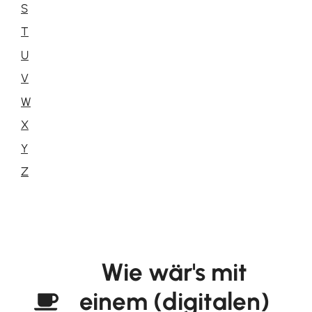
S
T
U
V
W
X
Y
Z
Wie wär's mit
einem (digitalen)