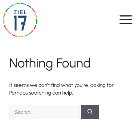
Skip
to
content
Nothing Found
It seems we can’t find what you’re looking for.
Perhaps searching can help.
Search
for: