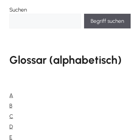
Suchen
Begriff suchen
Glossar (alphabetisch)
A
B
C
D
E