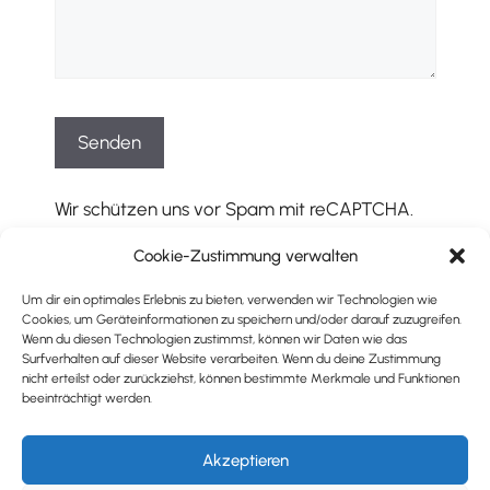
Wir schützen uns vor Spam mit reCAPTCHA.
Es gelten die entsprechenden
Cookie-Zustimmung verwalten
Datenschutzbestimmungen
und
Geschäftsbedingungen
von Google.
Um dir ein optimales Erlebnis zu bieten, verwenden wir Technologien wie
Cookies, um Geräteinformationen zu speichern und/oder darauf zuzugreifen.
Wenn du diesen Technologien zustimmst, können wir Daten wie das
Surfverhalten auf dieser Website verarbeiten. Wenn du deine Zustimmung
nicht erteilst oder zurückziehst, können bestimmte Merkmale und Funktionen
beeinträchtigt werden.
Impressum
|
Datenschutz
© 2026 ZIEL17
Akzeptieren
powered by GOYOTEK