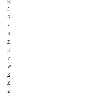
O
P
Q
R
S
T
U
V
W
X
Y
Z