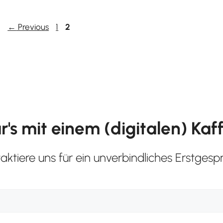
Page
Page
←
Previous
1
2
's mit einem (digitalen) Kaf
aktiere uns für ein unverbindliches Erstgesp