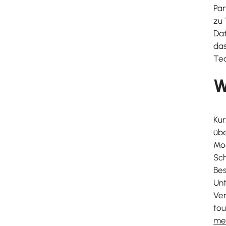
Par
zu 
Dat
das
Te
W
Kur
übe
Mod
Sch
Be
Unt
Ver
tou
me