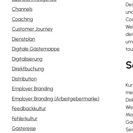
Des
Channels
und
Coaching
Coa
Wei
Customer Journey
der
Dienstplan
umg
Digitale Gästemappe
tou
Digitalisierung
S
Direktbuchung
Distribution
Kur
Employer Branding
meh
Employer Branding (Arbeitgebermarke)
Dis
Wi
Feedbackkultur
Man
Fehlerkultur
Gäs
Gästereise
Sem