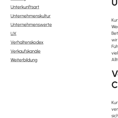
U
Unterkunftsart
Unternehmenskultur
Kur
Unternehmenswerte
Wer
Bet
UX
wir
Verhaltenskodex
Füh
Verkaufskanäle
vie
All
Weiterbildung
V
C
Kur
ver
sic