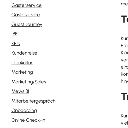
me
Gästerservice
Gästeservice
T
Guest Journey
IBE
Kur
KPIs
Pro
Klä
Kundenreise
ver
Lernkultur
ein
Marketing
Kom
hin
Marketing/Sales
Mews BI
T
Mitarbeitergespräch
Onboarding
Kur
Online Check-in
vie