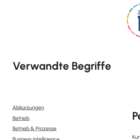
Skip
to
content
Verwandte Begriffe
Abkürzungen
P
Betrieb
Betrieb & Prozesse
Kur
Business Intelligence