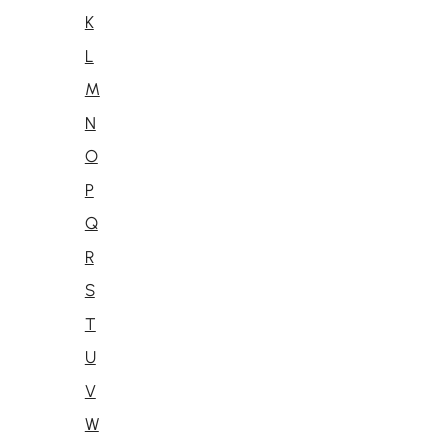
K
L
M
N
O
r
P
Q
R
e
S
T
U
V
W