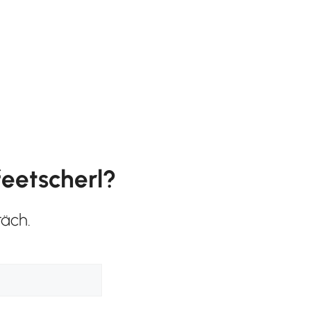
feetscherl?
räch.