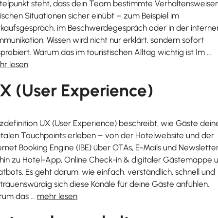
telpunkt steht, dass dein Team bestimmte Verhaltensweisen
ischen Situationen sicher einübt – zum Beispiel im
kaufsgespräch, im Beschwerdegespräch oder in der interne
munikation. Wissen wird nicht nur erklärt, sondern sofort
probiert. Warum das im touristischen Alltag wichtig ist Im …
hr lesen
X (User Experience)
zdefinition UX (User Experience) beschreibt, wie Gäste dein
italen Touchpoints erleben – von der Hotelwebsite und der
ernet Booking Engine (IBE) über OTAs, E-Mails und Newslette
 hin zu Hotel-App, Online Check-in & digitaler Gästemappe 
tbots. Es geht darum, wie einfach, verständlich, schnell und
trauenswürdig sich diese Kanäle für deine Gäste anfühlen.
rum das …
mehr lesen