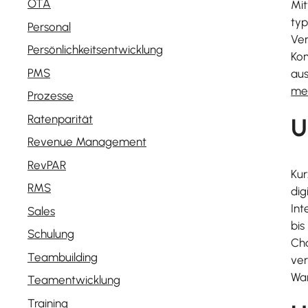
OTA
Mit
typ
Personal
Ver
Persönlichkeitsentwicklung
Kom
PMS
aus
me
Prozesse
Ratenparität
U
Revenue Management
RevPAR
Kur
RMS
dig
Int
Sales
bis
Schulung
Cha
Teambuilding
ver
Wa
Teamentwicklung
Training