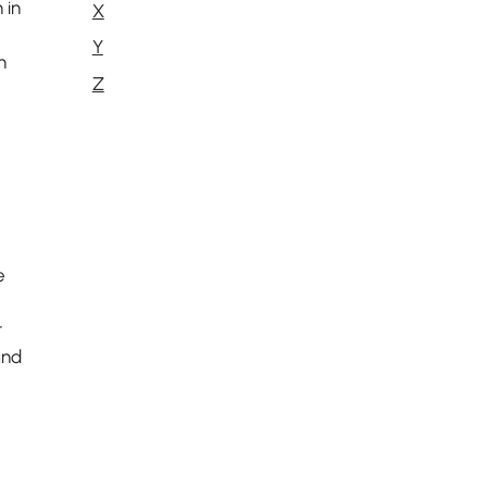
 in
X
Y
n
Z
e
r
und