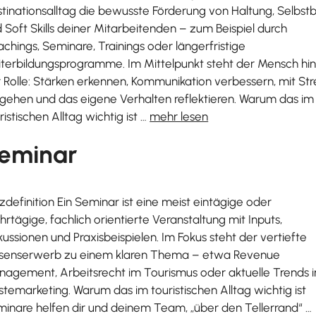
tinationsalltag die bewusste Förderung von Haltung, Selbstb
 Soft Skills deiner Mitarbeitenden – zum Beispiel durch
chings, Seminare, Trainings oder längerfristige
terbildungsprogramme. Im Mittelpunkt steht der Mensch hin
 Rolle: Stärken erkennen, Kommunikation verbessern, mit Str
ehen und das eigene Verhalten reflektieren. Warum das im
ristischen Alltag wichtig ist …
mehr lesen
eminar
zdefinition Ein Seminar ist eine meist eintägige oder
rtägige, fachlich orientierte Veranstaltung mit Inputs,
kussionen und Praxisbeispielen. Im Fokus steht der vertiefte
ssenserwerb zu einem klaren Thema – etwa Revenue
agement, Arbeitsrecht im Tourismus oder aktuelle Trends 
temarketing. Warum das im touristischen Alltag wichtig ist
inare helfen dir und deinem Team, „über den Tellerrand“ …