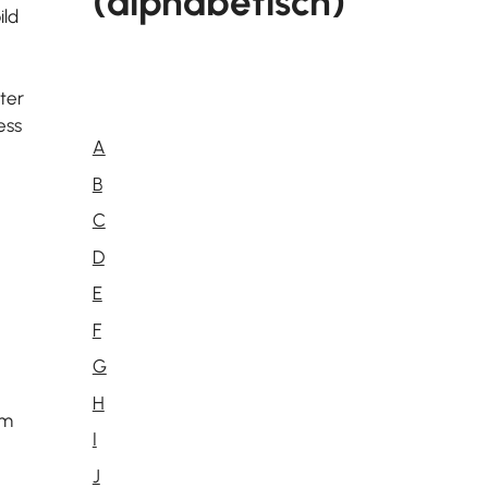
(alphabetisch)
ild
ter
ess
A
B
C
D
E
F
G
H
im
I
J