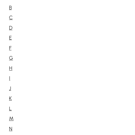
B
C
D
E
F
G
H
I
J
K
L
M
N