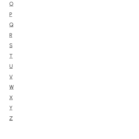
O
P
Q
R
S
T
U
V
W
X
Y
Z