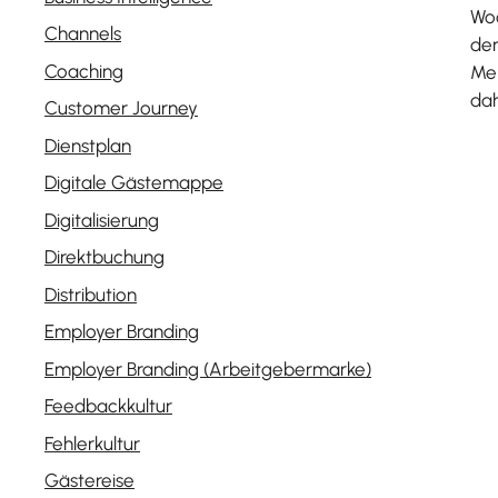
Woc
Channels
den
Coaching
Mer
dah
Customer Journey
Dienstplan
Digitale Gästemappe
Digitalisierung
Direktbuchung
Distribution
Employer Branding
Employer Branding (Arbeitgebermarke)
Feedbackkultur
Fehlerkultur
Gästereise