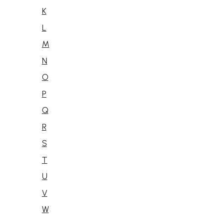
K
L
M
N
O
P
Q
R
S
T
U
V
W