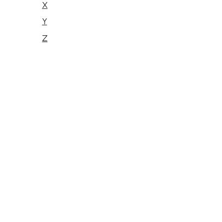
X
Y
Z