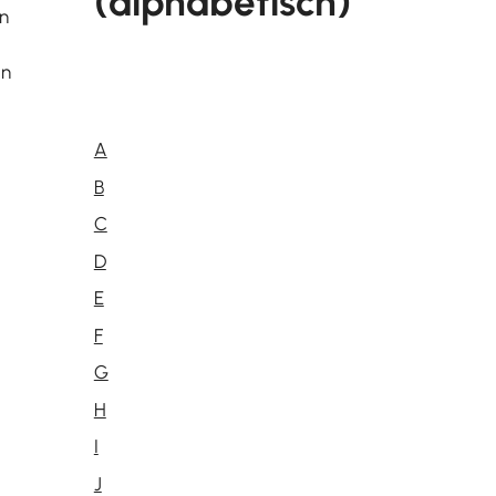
(alphabetisch)
in
en
A
B
C
D
E
F
G
H
I
J