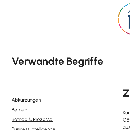
Skip
to
content
Verwandte Begriffe
Z
Abkürzungen
Betrieb
Kur
Betrieb & Prozesse
Gäs
aus
Business Intelligence