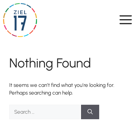
Skip
to
content
Nothing Found
It seems we can’t find what you’re looking for.
Perhaps searching can help.
Search
for: