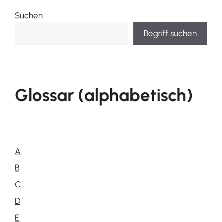
Suchen
Begriff suchen
Glossar (alphabetisch)
A
B
C
D
E