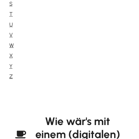
S
T
U
V
W
X
Y
Z
Wie wär's mit
einem (digitalen)